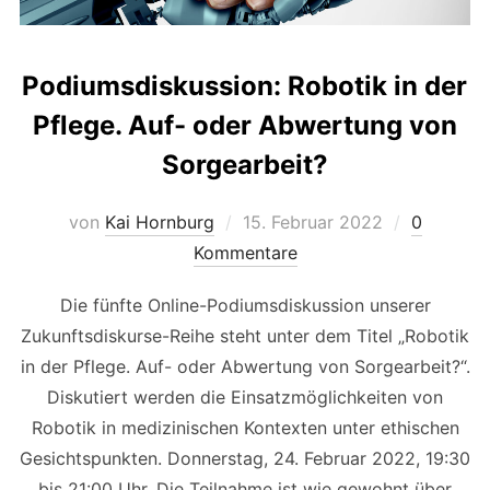
Podiumsdiskussion: Robotik in der
Pflege. Auf- oder Abwertung von
Sorgearbeit?
Veröffentlicht
von
Kai Hornburg
15. Februar 2022
0
am
Kommentare
Die fünfte Online-Podiumsdiskussion unserer
Zukunftsdiskurse-Reihe steht unter dem Titel „Robotik
in der Pflege. Auf- oder Abwertung von Sorgearbeit?“.
Diskutiert werden die Einsatzmöglichkeiten von
Robotik in medizinischen Kontexten unter ethischen
Gesichtspunkten. Donnerstag, 24. Februar 2022, 19:30
bis 21:00 Uhr. Die Teilnahme ist wie gewohnt über