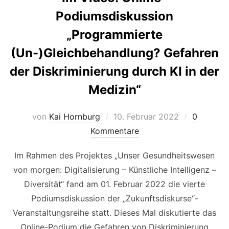
Podiumsdiskussion
„Programmierte
(Un-)Gleichbehandlung? Gefahren
der Diskriminierung durch KI in der
Medizin“
Veröffentlicht
von
Kai Hornburg
10. Februar 2022
0
am
Kommentare
Im Rahmen des Projektes „Unser Gesundheitswesen
von morgen: Digitalisierung – Künstliche Intelligenz –
Diversität“ fand am 01. Februar 2022 die vierte
Podiumsdiskussion der „Zukunftsdiskurse“-
Veranstaltungsreihe statt. Dieses Mal diskutierte das
Online-Podium die Gefahren von Diskriminierung