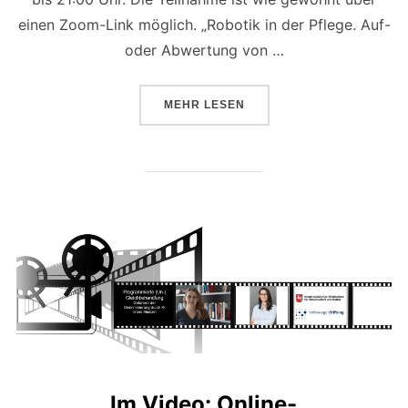
einen Zoom-Link möglich. „Robotik in der Pflege. Auf-
oder Abwertung von …
ÜBER „PODIUMSDISKUSSION: RO
MEHR
LESEN
Im Video: Online-