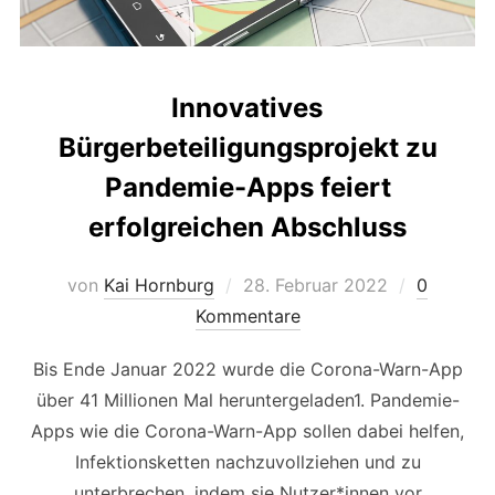
Innovatives
Bürgerbeteiligungsprojekt zu
Pandemie-Apps feiert
erfolgreichen Abschluss
Veröffentlicht
von
Kai Hornburg
28. Februar 2022
0
am
Kommentare
Bis Ende Januar 2022 wurde die Corona-Warn-App
über 41 Millionen Mal heruntergeladen1. Pandemie-
Apps wie die Corona-Warn-App sollen dabei helfen,
Infektionsketten nachzuvollziehen und zu
unterbrechen, indem sie Nutzer*innen vor