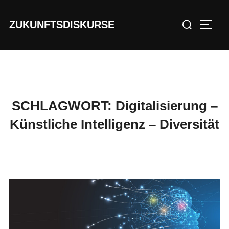
Zu
Suchen
Inhalten
ZUKUNFTSDISKURSE
SEIT
nach:
springen
SCHLAGWORT:
Digitalisierung –
Künstliche Intelligenz – Diversität