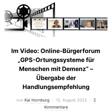
Im Video: Online-Bürgerforum
„GPS-Ortungssysteme für
Menschen mit Demenz“ –
Übergabe der
Handlungsempfehlung
Veröffentlicht
von
Kai Hornburg
12. August 2022
2
am
Kommentare