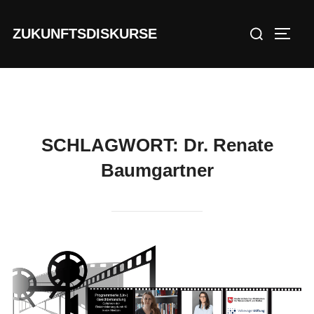
Zu
Suchen
Inhalten
ZUKUNFTSDISKURSE
SEIT
nach:
springen
SCHLAGWORT:
Dr. Renate
Baumgartner