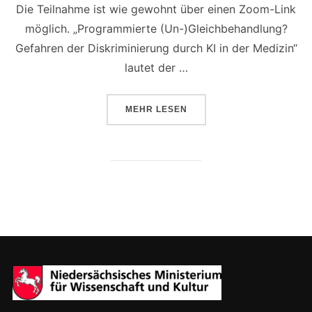
Die Teilnahme ist wie gewohnt über einen Zoom-Link
möglich. „Programmierte (Un-)Gleichbehandlung?
Gefahren der Diskriminierung durch KI in der Medizin“
lautet der …
ÜBER „DIALOG ZU „GEFAHREN DE
MEHR
LESEN