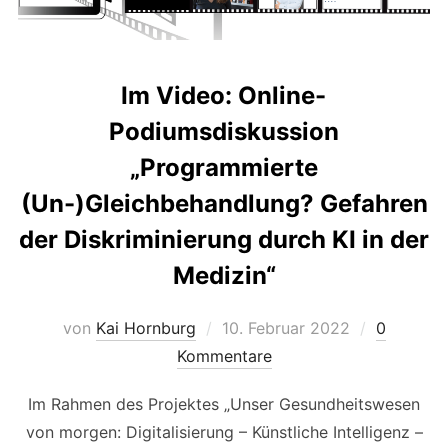
Im Video: Online-
Podiumsdiskussion
„Programmierte
(Un-)Gleichbehandlung? Gefahren
der Diskriminierung durch KI in der
Medizin“
Veröffentlicht
von
Kai Hornburg
10. Februar 2022
0
am
Kommentare
Im Rahmen des Projektes „Unser Gesundheitswesen
von morgen: Digitalisierung – Künstliche Intelligenz –