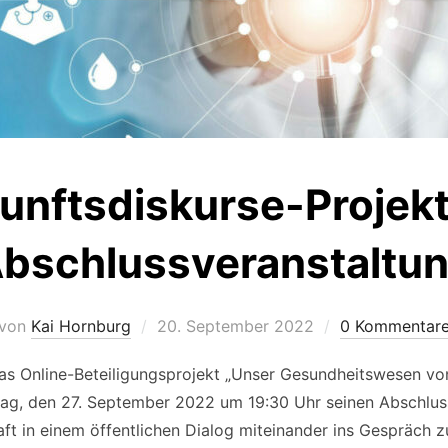
unftsdiskurse-Projekt 
bschlussveranstaltu
Veröffentlicht
von
Kai Hornburg
20. September 2022
0 Kommentar
am
das Online-Beteiligungsprojekt „Unser Gesundheitswesen von
ag, den 27. September 2022 um 19:30 Uhr seinen Abschluss.
aft in einem öffentlichen Dialog miteinander ins Gespräch z