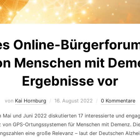
es Online-Bürgerforu
on Menschen mit Demen
Ergebnisse vor
Veröffentlicht
von
Kai Hornburg
16. August 2022
0 Kommentare
am
 Mai und Juni 2022 diskutierten 17 interessierte und enga
tz von GPS-Ortungssystemen für Menschen mit Demenz. Die
ngszahlen eine große Relevanz – laut der Deutschen Alzhei