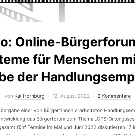
eo: Online-Bürgerforu
teme für Menschen mi
be der Handlungsemp
Veröffentlicht
von
Kai Hornburg
12. August 2022
2 Kommentare
am
Übergabe einer von Bürger*innen erarbeiteten Handlungsem
entwicklung das Bürgerforum zum Thema „GPS-Ortungssys
gesamt fünf Termine im Mai und Juni 2022 diskutierten 17 i