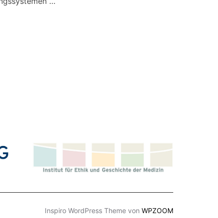
ungssystemen …
GERFORUM „GPS-ORTUNGSSYSTEME FÜR MENSCHEN MIT DEMENZ
Inspiro WordPress Theme von
WPZOOM