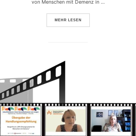
von Menschen mit Demenz in …
ÜBER „INNOVATIVES ONLINE-B
MEHR
LESEN