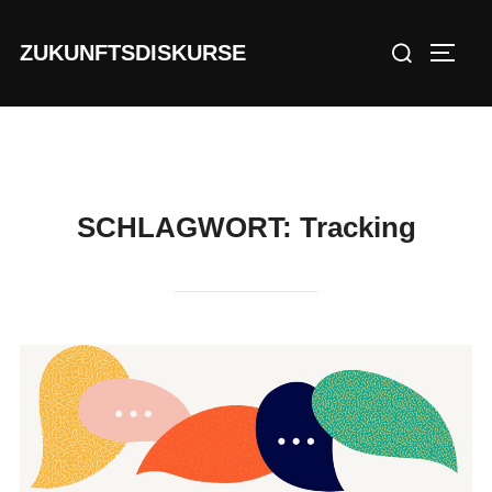
Zu
Suchen
Inhalten
ZUKUNFTSDISKURSE
SEIT
nach:
springen
SCHLAGWORT:
Tracking