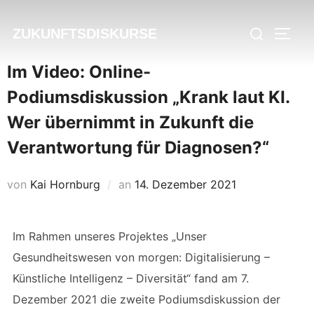
Zu
Suchen
Inhalten
ZUKUNFTSDISKURSE
SEIT
nach:
springen
Im Video: Online-
Podiumsdiskussion „Krank laut KI.
Wer übernimmt in Zukunft die
Verantwortung für Diagnosen?“
Veröffentlicht
von
Kai Hornburg
an
14. Dezember 2021
am
Im Rahmen unseres Projektes „Unser
Gesundheitswesen von morgen: Digitalisierung –
Künstliche Intelligenz – Diversität“ fand am 7.
Dezember 2021 die zweite Podiumsdiskussion der